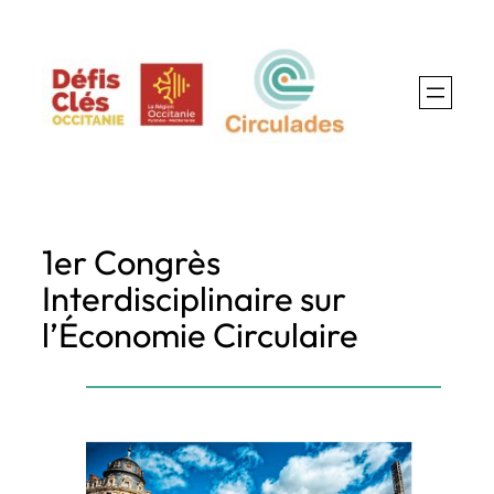
Aller
au
contenu
1er Congrès
Interdisciplinaire sur
l’Économie Circulaire