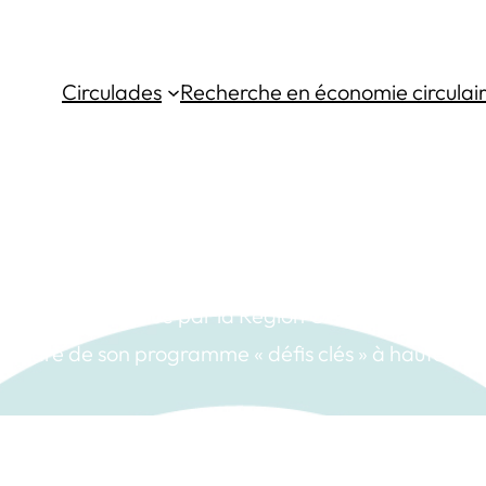
Circulades
Recherche en économie circulai
Recherches financées
culades est soutenue par la Région Occitanie Pyréné
e cadre de son programme « défis clés » à hauteur 