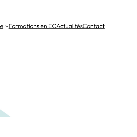
re
Formations en EC
Actualités
Contact
es -Méditerranée
de 2M€.