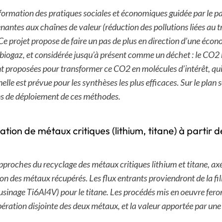
formation des pratiques sociales et économiques guidée par le par
enantes aux chaînes de valeur (réduction des pollutions liées au t
 Ce projet propose de faire un pas de plus en direction d’une écon
u biogaz, et considérée jusqu’à présent comme un déchet : le CO2 
nt proposées pour transformer ce CO2 en molécules d’intérêt, qui
le est prévue pour les synthèses les plus efficaces. Sur le plan 
ions de déploiement de ces méthodes.
tion de métaux critiques (lithium, titane) à partir 
pproches du recyclage des métaux critiques lithium et titane, a
on des métaux récupérés. Les flux entrants proviendront de la fil
 d’usinage Ti6Al4V) pour le titane. Les procédés mis en oeuvre fe
ération disjointe des deux métaux, et la valeur apportée par un